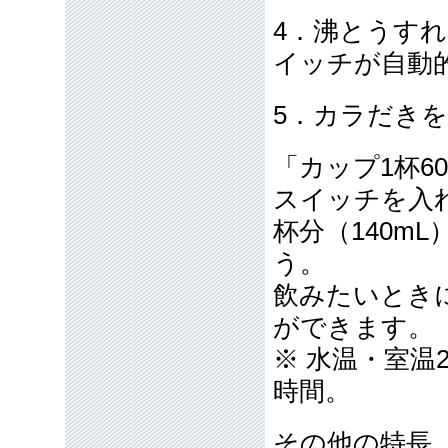
4．沸とうす
イッチが自動
5．カラだき
「カップ1杯6
スイッチを入
杯分（140m
う。
飲みたいとき
ができます。
※ 水温・室温2
時間。
その他の特長