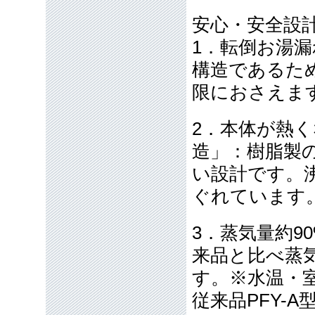
安心・安全設
1．転倒お湯
構造であるた
限におさえま
2．本体が熱
造」：樹脂製
い設計です。
ぐれています
3．蒸気量約9
来品と比べ蒸気
す。※水温・室
従来品PFY-