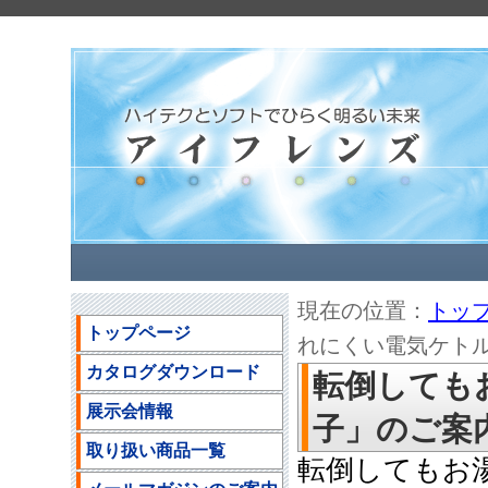
現在の位置：
トッ
トップページ
れにくい電気ケトル「わ
カタログダウンロード
転倒しても
展示会情報
子」のご案内(2
取り扱い商品一覧
転倒してもお