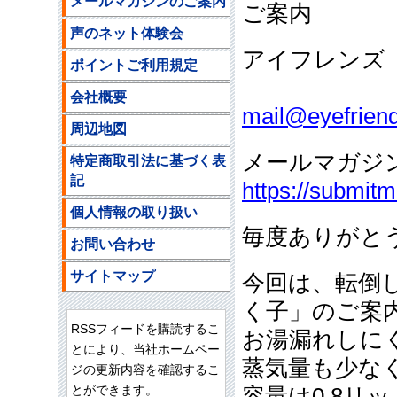
メールマガジンのご案内
ご案内
声のネット体験会
アイフレンズ
ポイントご利用規定
ご注文
会社概要
mail@eyefriend
周辺地図
メールマガジ
特定商取引法に基づく表
記
https://submit
個人情報の取り扱い
毎度ありがと
お問い合わせ
サイトマップ
今回は、転倒
く子」のご案
RSSフィードを購読するこ
お湯漏れしに
とにより、当社ホームペー
蒸気量も少な
ジの更新内容を確認するこ
とができます。
容量は0.8リ