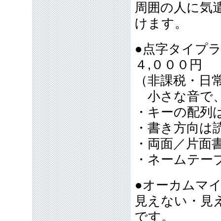
周囲の人に気
けます。
●点字タイプ
４,０００円
（非課税・日
小さな音で、
・キーの配列
・書き方向は
・両面／片面
・ネームテー
●オーカムマ
見えない・見
です。