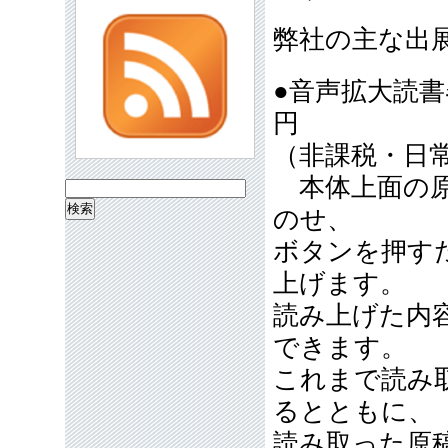
弊社の主な出
●音声拡大読
円
（非課税・日
本体上面の原
検
のせ、
索:
ボタンを押す
上げます。
読み上げた内
できます。
これまで読み
るとともに、
読み取った原