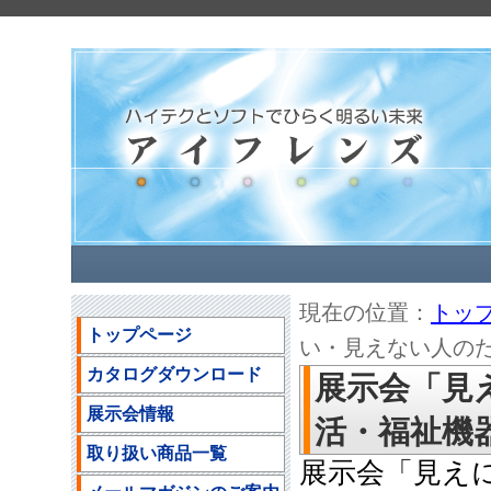
現在の位置：
トッ
トップページ
い・見えない人のため
カタログダウンロード
展示会「見
展示会情報
活・福祉機器展
取り扱い商品一覧
展示会「見え