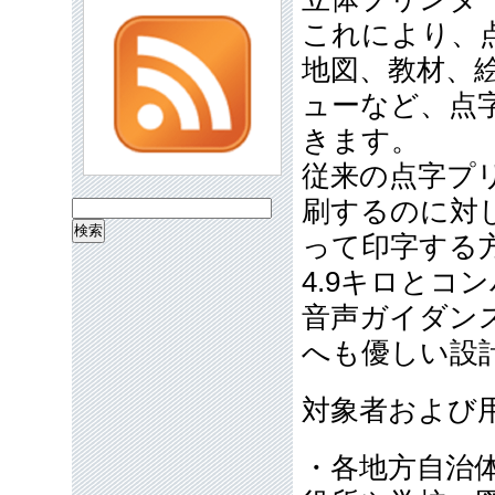
これにより、
地図、教材、
ューなど、点
きます。
従来の点字プ
刷するのに対
検
って印字する
索:
4.9キロとコ
音声ガイダン
へも優しい設
対象者および
・各地方自治