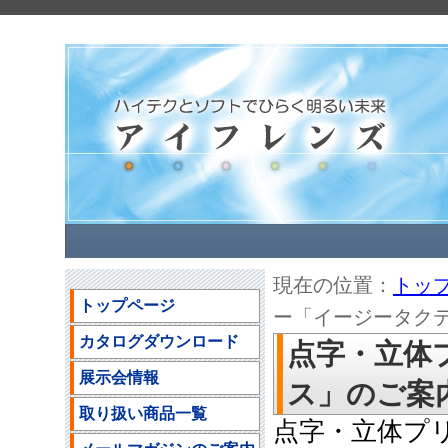
現在の位置：
トッ
トップページ
ー「イージータクティク
カタログダウンロード
点字・立体
展示会情報
ス」のご案内(2
取り扱い商品一覧
点字・立体プ