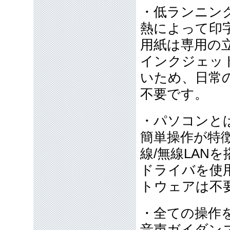
・低ランニン
熱によって印
用紙は専用の
インクジェッ
いため、日常
不要です。
・パソコンと
簡単操作が特
線/無線LAN
ドライバを使
トウェアは不
・全ての操作
音声ガイダン