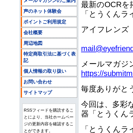
メールマガジンのご案内
最新のOCR
声のネット体験会
「とうくんラ
ポイントご利用規定
アイフレンズ
会社概要
ご注文
周辺地図
mail@eyefriend
特定商取引法に基づく表
記
メールマガジ
個人情報の取り扱い
https://submit
お問い合わせ
毎度ありがと
サイトマップ
今回は、多彩
RSSフィードを購読するこ
器「とうくん
とにより、当社ホームペー
ジの更新内容を確認するこ
「とうくんラ
とができます。