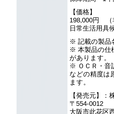
【価格】
198,000円
日常生活用具
※ 記載の製
※ 本製品の
があります。
※ ＯＣＲ・
などの精度は
ます。
【発売元】：
〒554-0012
大阪市此花区西