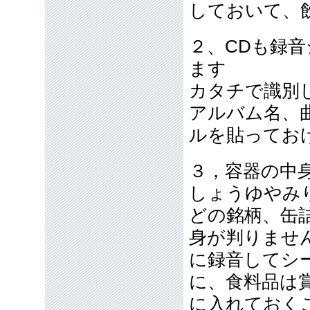
しておいて、
２、CDも録
ます
カタチで識別
アルバム名、
ルを貼ってお
３，容器の中
しょうゆやみ
どの銘柄、缶
身が判りませ
に録音してシ
に、食料品は
に入れておく