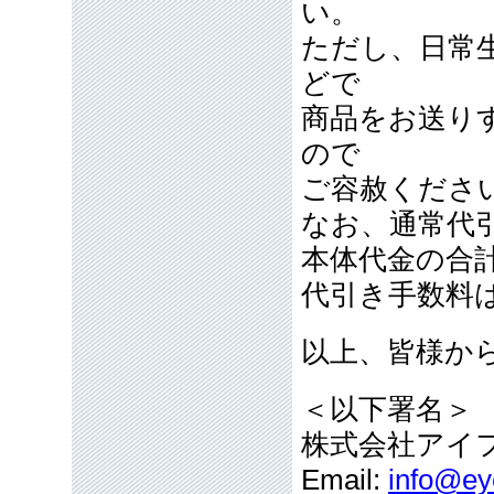
い。
ただし、日常
どで
商品をお送り
ので
ご容赦くださ
なお、通常代引
本体代金の合
代引き手数料
以上、皆様か
＜以下署名＞
株式会社アイ
Email:
info@eye