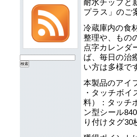
耐水チップと
プラス」のご
冷蔵庫内の食
整理や、もの
点字カレンダ
ば、毎日の治
検
い方は多様で
索:
本製品のアイ
・タッチボイス
料）：タッチボ
ン型シール84
り付けタグ30