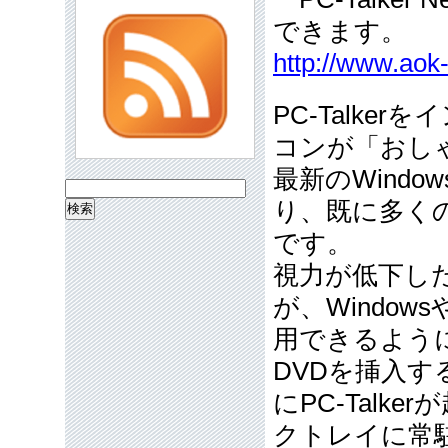
できます。
http://www.aok-
PC-Talk
コンが「おし
最新のWindo
検
り、既に多く
索:
です。
視力が低下し
が、Window
用できるよう
DVDを挿入
にPC-Talke
クトレイに常