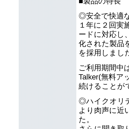
■製品の特長
◎安全で快適
１年に２回実施
ードに対応し
化された製品
を採用しまし
ご利用期間中は
Talker(
続けることが
◎ハイクオリ
より肉声に近
た。
さらに聞き取り