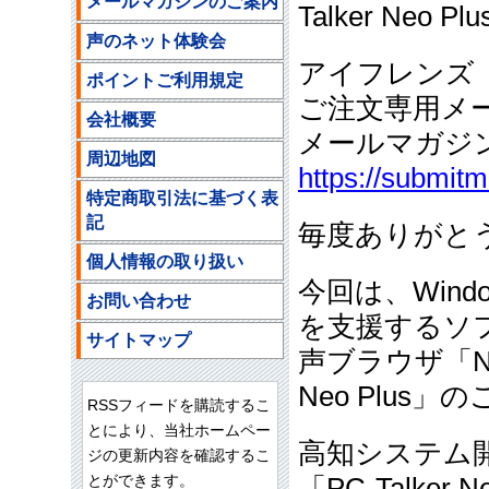
メールマガジンのご案内
Talker Neo 
声のネット体験会
アイフレンズ
ポイントご利用規定
ご注文専用メ
会社概要
メールマガジ
周辺地図
https://submit
特定商取引法に基づく表
記
毎度ありがと
個人情報の取り扱い
今回は、Win
お問い合わせ
を支援するソフト
サイトマップ
声ブラウザ「Net
Neo Plus
RSSフィードを購読するこ
とにより、当社ホームペー
高知システム
ジの更新内容を確認するこ
とができます。
「PC-Talke