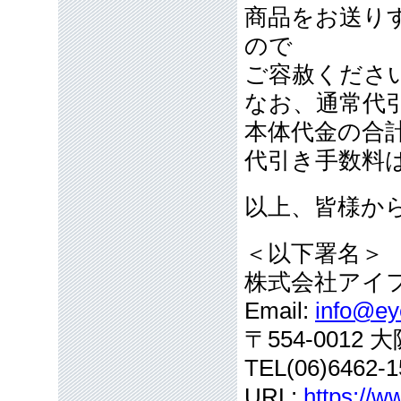
商品をお送り
ので
ご容赦くださ
なお、通常代引
本体代金の合
代引き手数料
以上、皆様か
＜以下署名＞
株式会社アイ
Email:
info@eye
〒554-001
TEL(06)6462-1
URL:
https://w