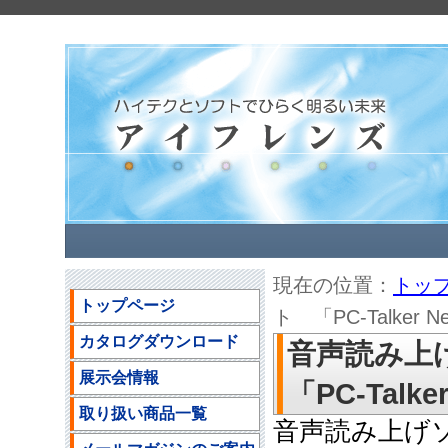
現在の位置：
トッ
トップページ
ト 「PC-Talker N
カタログダウンロード
音声読み上げソ
展示会情報
「PC-Talke
取り扱い商品一覧
音声読み上げソフト