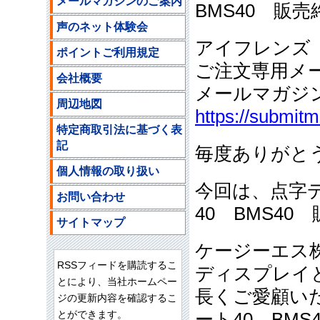
メールマガジンのご案内
BMS40 販
声のネット体験会
アイフレンズ
ポイントご利用規定
ご注文専用メ
会社概要
メールマガジ
周辺地図
https://submit
特定商取引法に基づく表
記
毎度ありがと
個人情報の取り扱い
今回は、点字
お問い合わせ
40 BMS4
サイトマップ
ケージーエス
RSSフィードを購読するこ
ディスプレイ
とにより、当社ホームペー
長くご愛顧い
ジの更新内容を確認するこ
とができます。
ート40 BM