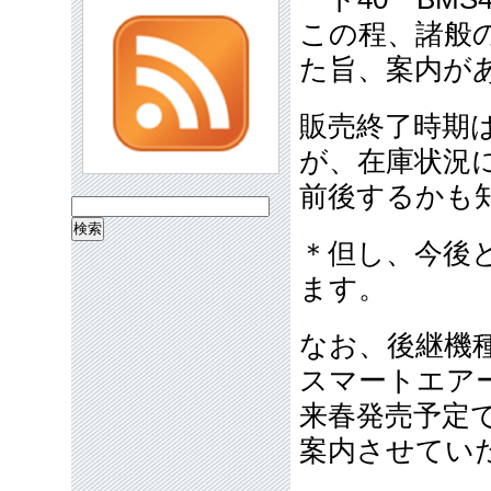
この程、諸般
た旨、案内が
販売終了時期は
が、在庫状況
前後するかも
検
索:
＊但し、今後
ます。
なお、後継機
スマートエアー3
来春発売予定
案内させてい