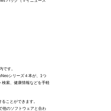
ews パック（マイニュース
案内です。
torのNeoシリーズ４本が、1つ
ト検索、健康情報などを手軽
けることができます。
内で他のソフトウェアと合わ