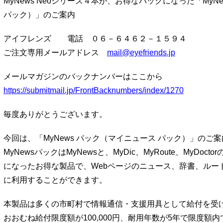
MyNews Neoシリーズ４本が、お得なパックになった「MyN
パック）」のご案内
アイフレンズ 電話 ０６－６４６２－１５９４
ご注文専用メールアドレス
mail@eyefriends.jp
メールマガジンのバックナンバーはここから
https://submitmail.jp/FrontBacknumbers/index/1270
毎度ありがとうございます。
今回は、「MyNews パック（マイニュース パック）」のご
MyNewsパックはMyNewsと、MyDic、MyRoute、MyDoc
になったお得な製品で、Webページのニュース、辞書、ルー
に利用することができます。
本製品は多くの市町村で情報通信・支援用具として給付を受
おおむね給付限度額が100,000円、耐用年数が5年で限度額