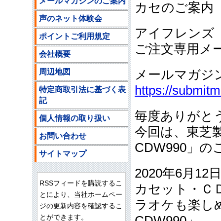
メールマガジンのご案内
カセのご案内
声のネット体験会
アイフレンズ
ポイントご利用規定
ご注文専用メ
会社概要
周辺地図
メールマガジ
https://submit
特定商取引法に基づく表
記
毎度ありがと
個人情報の取り扱い
今回は、東芝製
お問い合わせ
CDW990」
サイトマップ
2020年6月1
RSSフィードを購読するこ
カセット・Ｃ
とにより、当社ホームペー
ラオケも楽し
ジの更新内容を確認するこ
とができます。
CDW990」