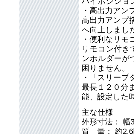
ハイポジショ
・高出力アン
高出力アンプ
へ向上しまし
・便利なリモ
リモコン付き
ンホルダーが
困りません。
・「スリープ
最長１２０分
能、設定した
主な仕様
外形寸法： 幅3
質 量： 約2.