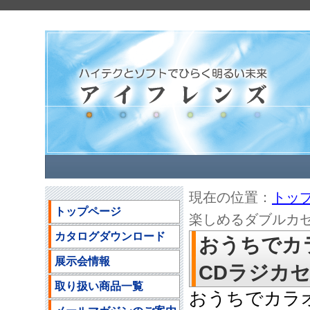
現在の位置：
トッ
トップページ
楽しめるダブルカセット
カタログダウンロード
おうちでカ
展示会情報
CDラジカセの
取り扱い商品一覧
おうちでカラ