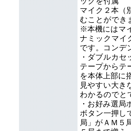
ックを付属
マイク２本（
むことができ
※本機にはマ
ナミックマイ
です。コンデ
・ダブルカセ
テープからテ
を本体上部に
見やすい大き
わかるのでと
・お好み選局
ボタン一押し
局」がＡＭ５局