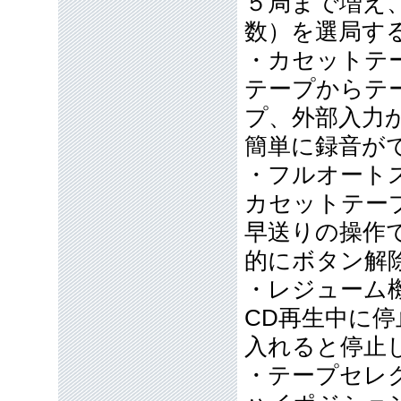
５局まで増え
数）を選局す
・カセットテ
テープからテ
プ、外部入力
簡単に録音が
・フルオート
カセットテー
早送りの操作
的にボタン解
・レジューム
CD再生中に
入れると停止
・テープセレ