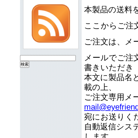
本製品の送料
ここからご注
ご注文は、メ
メールでご注
検
書きいただき
索:
本文に製品名
載の上、
ご注文専用メ
mail@eyefriend
宛にお送りく
自動返信シス
します。