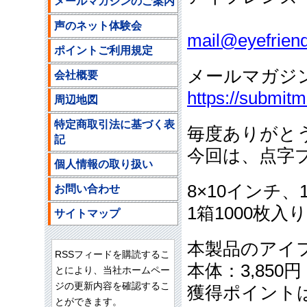
メールマガジンのご案内
ご注文
声のネット体験会
mail@eyefriend
ポイントご利用規定
メールマガジ
会社概要
https://submit
周辺地図
特定商取引法に基づく表
毎度ありがと
記
今回は、点字
個人情報の取り扱い
8×10インチ、
お問い合わせ
1箱1000枚
サイトマップ
本製品のアイ
RSSフィードを購読するこ
本体：3,85
とにより、当社ホームペー
ジの更新内容を確認するこ
獲得ポイント
とができます。