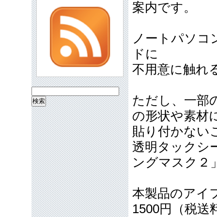
案内です。
ノートパソコ
ドに
不用意に触れ
検
ただし、一部
索:
の形状や素材
貼り付かない
透明タックシ
ングマスク２
本製品のアイ
1500円（税