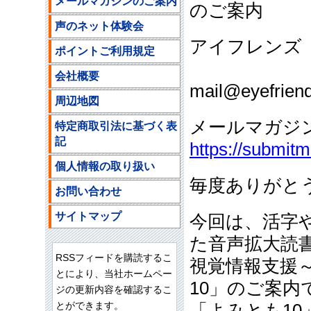
メールマガジンのご案内
のご案内
声のネット体験会
アイフレンズ
ポイントご利用規定
ご注文
会社概要
mail@eyefriend
周辺地図
メールマガジ
特定商取引法に基づく表
記
https://submit
個人情報の取り扱い
毎度ありがと
お問い合わせ
サイトマップ
今回は、活字
た音声拡大読
RSSフィードを購読するこ
視覚情報支援
とにより、当社ホームペー
10」のご案内
ジの更新内容を確認するこ
とができます。
「よみとも1