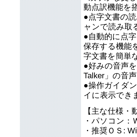
動点訳機能を
●点字文書の
ャンで読み取
●自動的に点
保存する機能
字文書を簡単
●好みの音声を
Talker」
●操作ガイダ
イに表示でき
【主な仕様・
・パソコン：
・推奨ＯＳ: Win