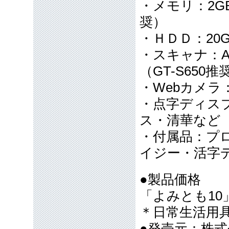
・メモリ：2GB
奨）
・ＨＤＤ：20
・スキャナ：
（GT-S650推
・Webカメラ
・点字ディス
ス・清華など
・付属品：プ
イジー・活字
●製品価格
「よみとも10」
＊日常生活用
●発売元：株