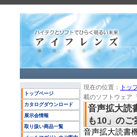
現在の位置：
トッ
トップページ
載のソフトウェア「よみ
カタログダウンロード
音声拡大読
展示会情報
も10」のご案内
取り扱い商品一覧
音声拡大読書