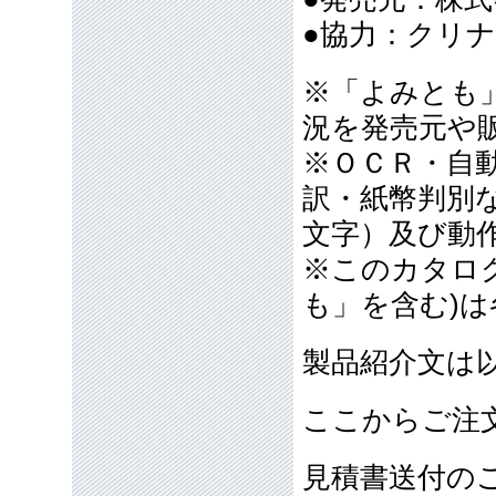
●協力：クリ
※「よみとも
況を発売元や
※ＯＣＲ・自
訳・紙幣判別
文字）及び動
※このカタロ
も」を含む)
製品紹介文は
ここからご注
見積書送付の