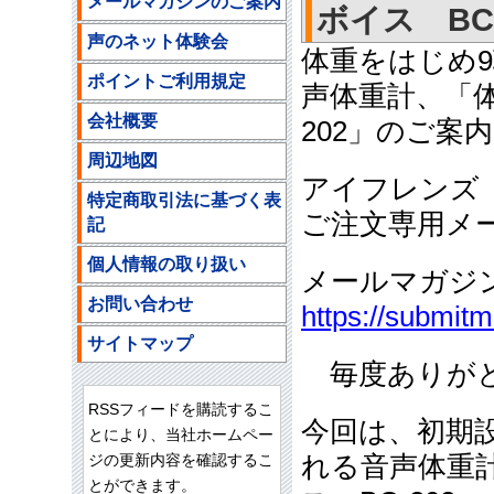
メールマガジンのご案内
ボイス BC-2
声のネット体験会
体重をはじめ
ポイントご利用規定
声体重計、「体
会社概要
202」のご案内
周辺地図
アイフレンズ
特定商取引法に基づく表
ご注文専用メールア
記
個人情報の取り扱い
メールマガジ
お問い合わせ
https://submit
サイトマップ
毎度ありがと
RSSフィードを購読するこ
今回は、初期
とにより、当社ホームペー
ジの更新内容を確認するこ
れる音声体重
とができます。