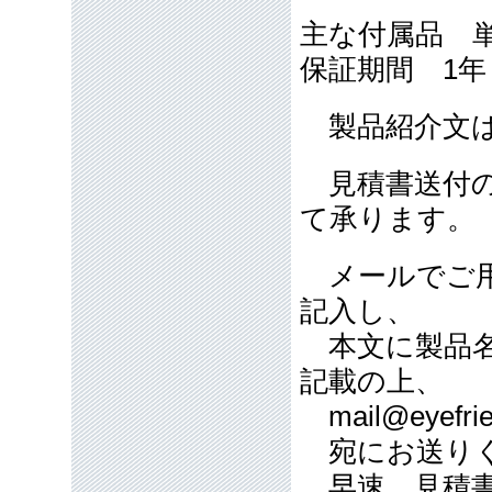
主な付属品 
保証期間 1
製品紹介文は
見積書送付の
て承ります。
メールでご用
記入し、
本文に製品名
記載の上、
mail@eyefrie
宛にお送り
早速、見積書