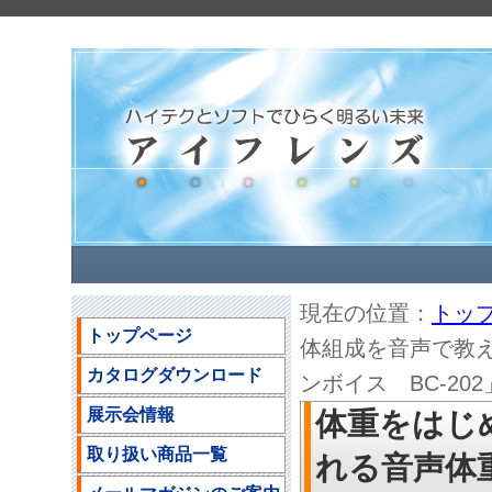
現在の位置：
トッ
トップページ
体組成を音声で教
カタログダウンロード
ンボイス BC-202」
展示会情報
体重をはじ
取り扱い商品一覧
れる音声体