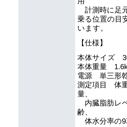
用
計測時に足元
乗る位置の目
います。
【仕様】
本体サイズ 30
本体重量 1.6
電源 単三形
測定項目 体重
量、
内臓脂肪レベ
齢、
体水分率の