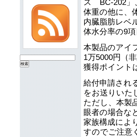
ス BC-20
体重の他に、体
内臓脂肪レベ
体水分率の9
本製品のアイ
1万5000円
検
獲得ポイント
索:
給付申請され
をお送りいた
ただし、本製
眼者の場合な
家族構成によ
すのでご注意