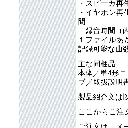
・スピーカ再生
・イヤホン再生
間
録音時間（内蔵
１ファイルあた
記録可能な曲数
主な同梱品
本体／単4形
プ／取扱説明
製品紹介文は
ここからご注
ご注文は、メ