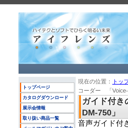
現在の位置：
トッ
トップページ
コーダー 「Voice‐T
カタログダウンロード
ガイド付きの
展示会情報
DM-750」 
取り扱い商品一覧
音声ガイド付きの