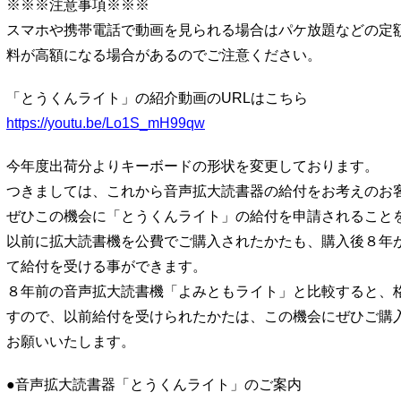
※※※注意事項※※※
スマホや携帯電話で動画を見られる場合はパケ放題などの定
料が高額になる場合があるのでご注意ください。
「とうくんライト」の紹介動画のURLはこちら
https://youtu.be/Lo1S_mH99qw
今年度出荷分よりキーボードの形状を変更しております。
つきましては、これから音声拡大読書器の給付をお考えのお
ぜひこの機会に「とうくんライト」の給付を申請されること
以前に拡大読書機を公費でご購入されたかたも、購入後８年
て給付を受ける事ができます。
８年前の音声拡大読書機「よみともライト」と比較すると、
すので、以前給付を受けられたかたは、この機会にぜひご購
お願いいたします。
●音声拡大読書器「とうくんライト」のご案内