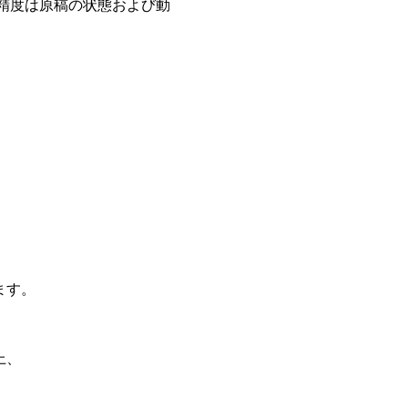
精度は原稿の状態および動
ます。
、
上、