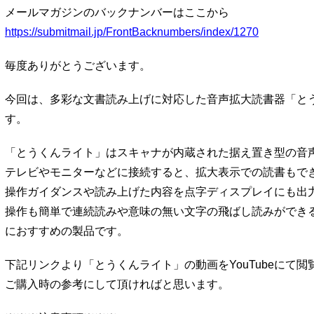
メールマガジンのバックナンバーはここから
https://submitmail.jp/FrontBacknumbers/index/1270
毎度ありがとうございます。
今回は、多彩な文書読み上げに対応した音声拡大読書器「と
す。
「とうくんライト」はスキャナが内蔵された据え置き型の音
テレビやモニターなどに接続すると、拡大表示での読書もで
操作ガイダンスや読み上げた内容を点字ディスプレイにも出
操作も簡単で連続読みや意味の無い文字の飛ばし読みができ
におすすめの製品です。
下記リンクより「とうくんライト」の動画をYouTubeにて
ご購入時の参考にして頂ければと思います。