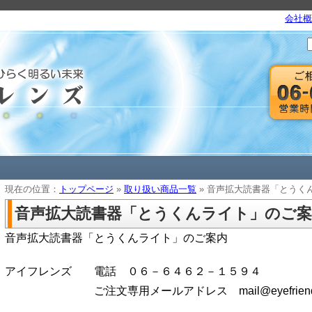
会社概
現在の位置：
トップページ
»
取り扱い商品一覧
» 音声拡大読書器「とうくんライ
音声拡大読書器「とうくんライト」のご案内(20
音声拡大読書器「とうくんライト」のご案内
アイフレンズ 電話 ０６－６４６２－１５９４
ご注文専用メールアドレス mail@eyefriends