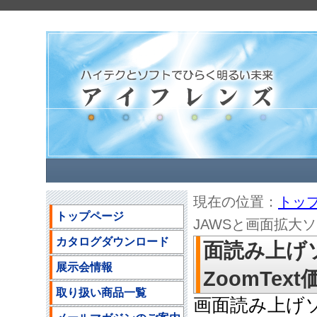
現在の位置：
トッ
トップページ
JAWSと画面拡大ソフト
カタログダウンロード
面読み上げ
展示会情報
ZoomText
取り扱い商品一覧
画面読み上げソ