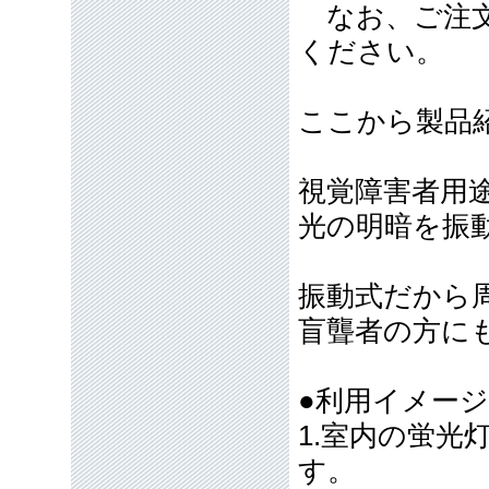
なお、ご注文
ください。
ここから製品
視覚障害者用
光の明暗を振
振動式だから
盲聾者の方に
●利用イメー
1.室内の蛍
す。