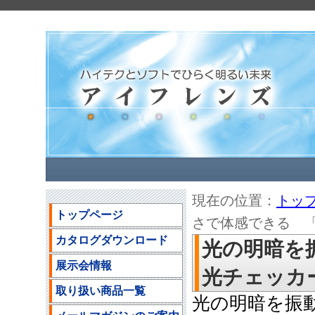
現在の位置：
トッ
トップページ
さで体感できる 「振
カタログダウンロード
光の明暗を
展示会情報
光チェッカー」
取り扱い商品一覧
光の明暗を振