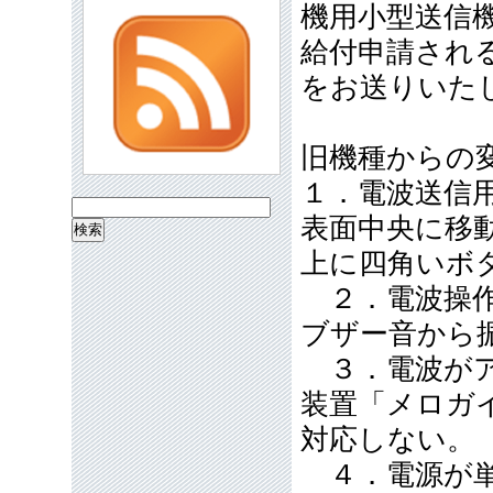
機用小型送信
給付申請され
をお送りいた
旧機種からの
１．電波送信
検
表面中央に移
索:
上に四角いボ
２．電波操作
ブザー音から
３．電波がア
装置「メロガ
対応しない。
４．電源が単