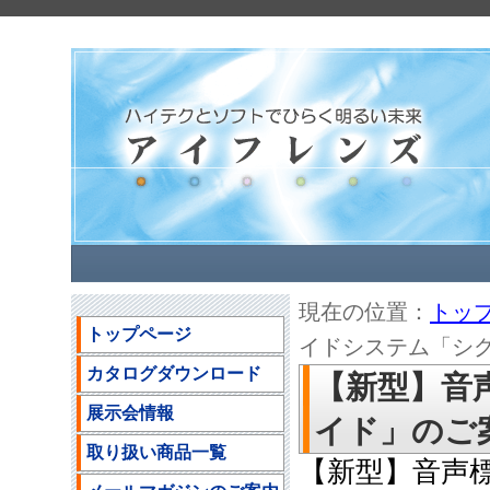
現在の位置：
トッ
トップページ
イドシステム「シグナ
カタログダウンロード
【新型】音
展示会情報
イド」のご案内(
取り扱い商品一覧
【新型】音声