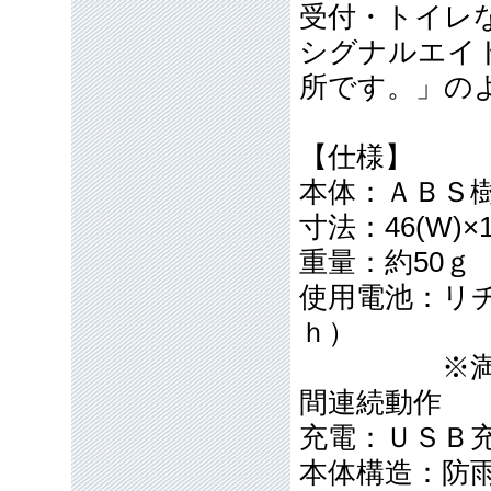
受付・トイレ
シグナルエイ
所です。」の
【仕様】
本体：ＡＢＳ
寸法：46(W)×1
重量：約50ｇ
使用電池：リ
ｈ）
※満充電で
間連続動作
充電：ＵＳＢ
本体構造：防