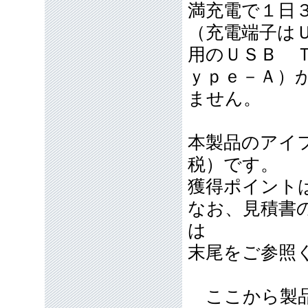
満充電で１日
（充電端子は
用のＵＳＢ 
ｙｐｅ－Ａ）
ません。
本製品のアイフ
税）です。
獲得ポイントは
なお、見積書
は
末尾をご参照
ここから製品