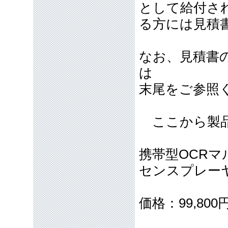
として給付さ
る方には見積
なお、見積書
は
末尾をご参照
ここから製品
携帯型OCR
センスプレー
価格：99,80