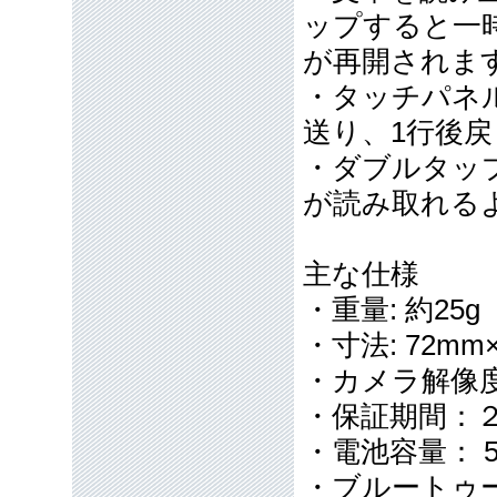
ップすると一
が再開されま
・タッチパネ
送り、1行後
・ダブルタッ
が読み取れる
主な仕様
・重量: 約25g
・寸法: 72mm
・カメラ解像度
・保証期間：
・電池容量： 5
・ブルートゥース