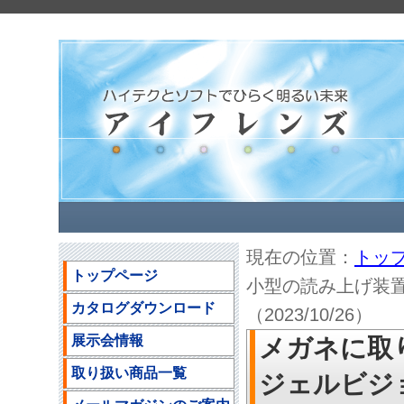
現在の位置：
トッ
トップページ
小型の読み上げ装
カタログダウンロード
（2023/10/26）
展示会情報
メガネに取
取り扱い商品一覧
ジェルビジ