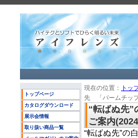
現在の位置：
トッ
トップページ
先 「パームチップ」の
カタログダウンロード
“転ばぬ先
展示会情報
ご案内(2024/
取り扱い商品一覧
“転ばぬ先”