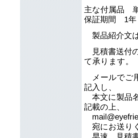
主な付属品 
保証期間 1
製品紹介文は
見積書送付の
て承ります。
メールでご用
記入し、
本文に製品名
記載の上、
mail@eyefrie
宛にお送り
早速、見積書