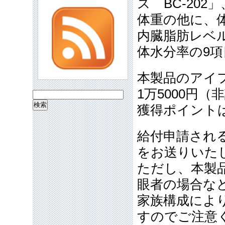
ス BC-20
体重の他に、体
内臓脂肪レベ
体水分率の9
本製品のアイ
1万5000円
検
獲得ポイント
索:
給付申請され
をお送りいた
ただし、本製
眼者の場合な
家族構成によ
すのでご注意