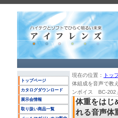
現在の位置：
トッ
トップページ
体組成を音声で教
カタログダウンロード
ンボイス BC-202」
展示会情報
体重をはじ
取り扱い商品一覧
れる音声体