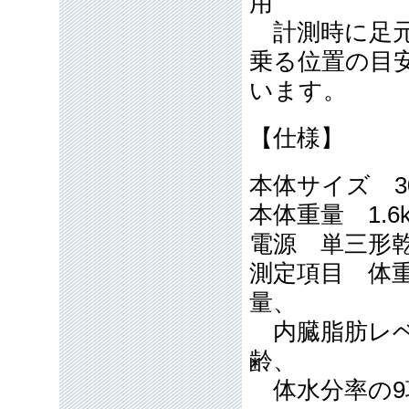
用
計測時に足元
乗る位置の目
います。
【仕様】
本体サイズ 30
本体重量 1.6
電源 単三形
測定項目 体重
量、
内臓脂肪レベ
齢、
体水分率の