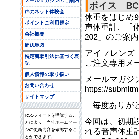
メールマガジンのご案内
ボイス BC-2
声のネット体験会
体重をはじめ
ポイントご利用規定
声体重計、「体
会社概要
202」のご案内
周辺地図
アイフレンズ
特定商取引法に基づく表
ご注文専用メールア
記
個人情報の取り扱い
メールマガジ
お問い合わせ
https://submit
サイトマップ
毎度ありがと
RSSフィードを購読するこ
今回は、初期
とにより、当社ホームペー
ジの更新内容を確認するこ
れる音声体重
とができます。