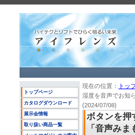
現在の位置：
トッ
トップページ
湿度を音声でお知
カタログダウンロード
(2024/07/08)
展示会情報
ボタンを押
取り扱い商品一覧
「音声みま