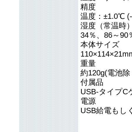
精度
温度：±1.0℃ (-
湿度（常温時）：±
34％、86～9
本体サイズ
110×114×21m
重量
約120g(電池除
付属品
USB-タイプ
電源
USB給電もし