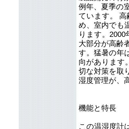
例年、夏季の
ています。 
め、室内でも
ります。200
大部分が高齢者
す。猛暑の年
向があります
切な対策を取
湿度管理が、
機能と特長
この温湿度計