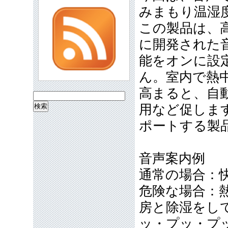
みまもり温湿
この製品は、
に開発された
能をオンに設
ん。室内で熱
高まると、自
検
用など促しま
索:
ポートする製
音声案内例
通常の場合：快
危険な場合：
房と除湿をして
ッ・プッ・プ