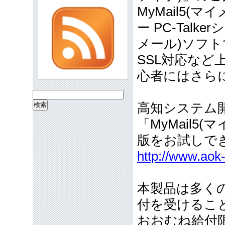
MyMail5
ー PC-Tal
メール)ソフト
SSL対応な
心者にはさら
検
高知システム
索:
「MyMail5
版をお試しで
http://www.aok
本製品は多く
付を受けるこ
おおむね給付限