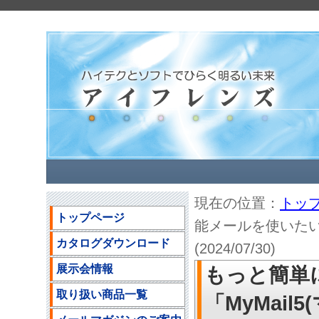
現在の位置：
トッ
トップページ
能メールを使いたい 
カタログダウンロード
(2024/07/30)
展示会情報
もっと簡単
取り扱い商品一覧
「MyMai