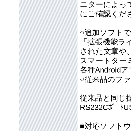
ニターによっ
にご確認くだ
○追加ソフト
「拡張機能ライセン
された文章や、
スマートターミナ
各種Andro
○従来品のフ
従来品と同じ
RS232Cﾎﾟｰﾄ
■対応ソフト