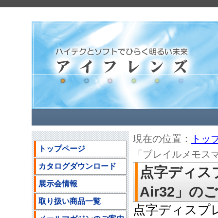
現在の位置：
トッ
トップページ
「ブレイルメモスマートA
カタログダウンロード
点字ディス
展示会情報
Air32」のご案
取り扱い商品一覧
点字ディスプレ