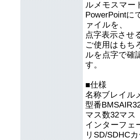
ルメモスマート A
PowerPoi
ァイルを、
点字表示させ
ご使用はもち
ルを点字で確
す。
■仕様
名称ブレイルメ
型番BMSAIR3
マス数32マス
インターフェース
リSD/SDH