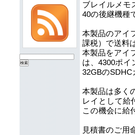
ブレイルメモス
40の後継機種
本製品のアイフ
課税）で送料
本製品をアイ
検
は、4300ポ
索:
32GBのSD
本製品は多く
レイとして給
この機会に給
見積書のご用