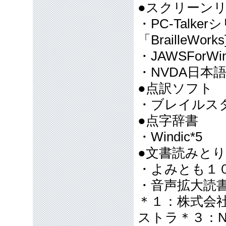
●スクリーン
・PC-Talk
「BrailleWo
・JAWSForWind
・NVDA日本語
●点訳ソフト
・ブレイルスターf
●点字辞書
・Windic*5
●文書読みと
・よみとも１０
・音声拡大読書
＊１：株式会
ストラ＊３：