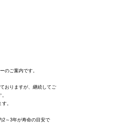
リーのご案内です。
しておりますが、継続してご
す。
ます。
約2～3年が寿命の目安で
。