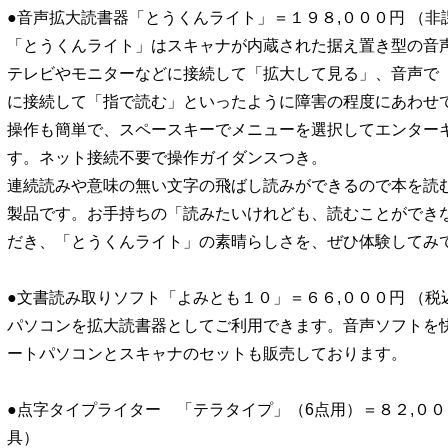
●音声拡大読書器「とうくんライト」＝１９８,０００円 （
「とうくんライト」はスキャナが内蔵された据え置き型の音
テレビやモニターなどに接続して「拡大して見る」、音声で
に接続して「指で読む」といったように障害の程度にあわせ
操作も簡単で、スペースキーでメニューを選択してエンター
す。ネット接続不要で操作ガイダンスつき。
連続読みや意味の無い文字の飛ばし読みができるので本を読
製品です。お手持ちの「読みたいけれども、読むことができ
だき、「とうくんライト」の素晴らしさを、ぜひ体験してみ
●文書読み取りソフト「よみとも１０」＝６６,０００円 （
パソコンを拡大読書器としてご利用できます。音声ソフトを
ートパソコンとスキャナのセットも販売しております。
●点字タイプライター 「テラタイプ」（6点用）＝８２,００
具）