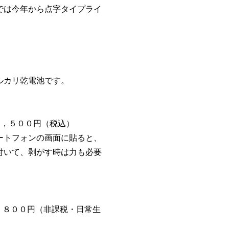
では今年から点字タイプライ
）
ルカリ乾電池です。
１，５００円（税込）
ートフォンの画面に貼ると、
付いて、剥がす時は力も必要
，８００円（非課税・日常生