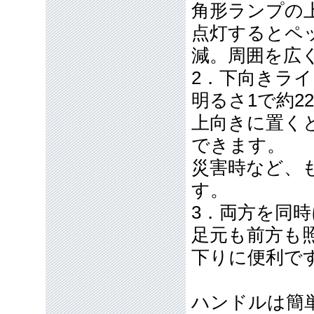
角形ランプの
点灯するとペ
減。周囲を広
2．下向きラ
明るさ1で約2
上向きに置く
できます。
災害時など、
す。
3．両方を同
足元も前方も
下りに便利で
ハンドルは簡