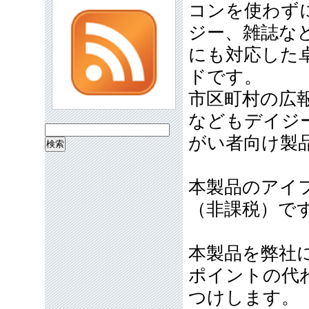
コンを使わず
ジー、雑誌な
にも対応した
ドです。
市区町村の広
などもデイジ
検
がい者向け製
索:
本製品のアイ
（非課税）で
本製品を弊社
ポイントの代わ
つけします。