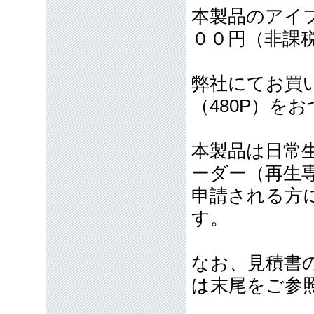
本製品のアイ
００円（非課
弊社にてお買
（480P）を
本製品は日常
ーダー（再生
申請される方
す。
なお、見積書
は末尾をご参