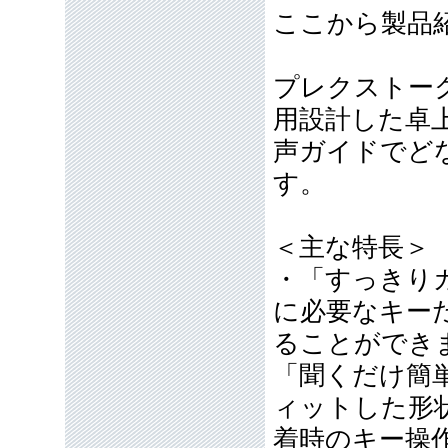
ここから製品
プレクストー
用設計した卓
声ガイドでど
す。
＜主な特長＞
・「すっきり
に必要なキー
ることができ
「聞くだけ簡
ィットした形
着時のキー操