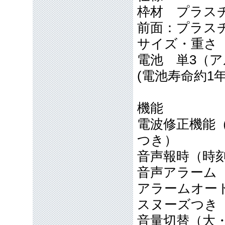
枠材 プラ
前面：プラス
サイズ・重さ 10
電池 単3（
(電池寿命約1
機能
電波修正機能（4
つき）
音声報時（時
音声アラーム
アラームオー
スヌーズつき
音量切替（大