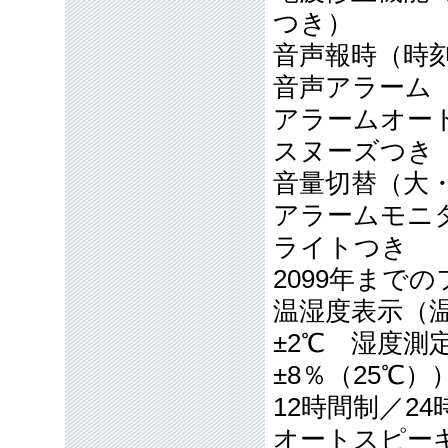
つき）
音声報時（時
音声アラーム
アラームオー
スヌーズつき
音量切替（大
アラームモニ
ライトつき
2099年まで
温湿度表示（温
±2℃ 湿度測
±8％（25℃）
12時間制／2
オートスピーキ