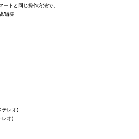
マートと同じ操作方法で、
成/編集
ステレオ)
レオ)