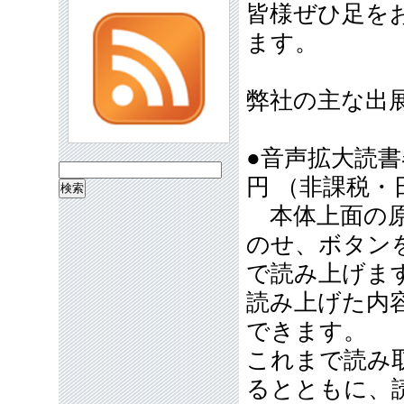
皆様ぜひ足を
ます。
弊社の主な出
●音声拡大読
検
円 （非課税・
索:
本体上面の原
のせ、ボタン
で読み上げま
読み上げた内
できます。
これまで読み
るとともに、