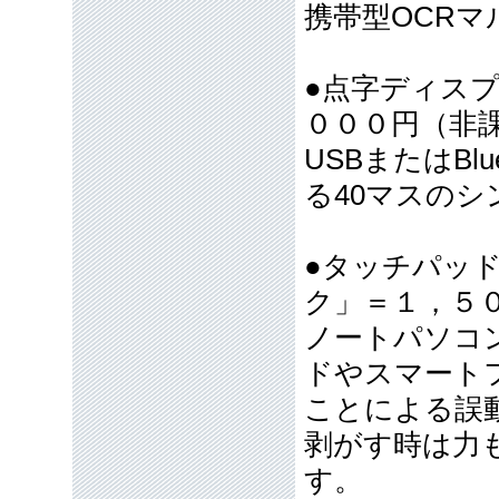
携帯型OCR
●点字ディス
０００円（非
USBまたはBl
る40マスの
●タッチパッ
ク」＝１，５
ノートパソコ
ドやスマート
ことによる誤
剥がす時は力
す。