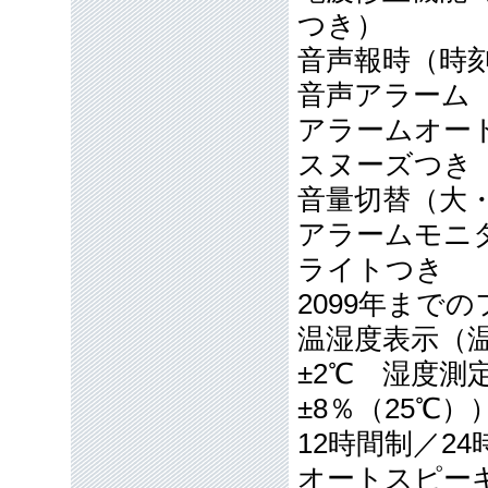
つき）
音声報時（時
音声アラーム
アラームオー
スヌーズつき
音量切替（大
アラームモニ
ライトつき
2099年まで
温湿度表示（温
±2℃ 湿度測
±8％（25℃）
12時間制／2
オートスピーキ