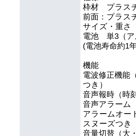
枠材 プラ
前面：プラス
サイズ・重さ 10
電池 単3（
(電池寿命約1
機能
電波修正機能（4
つき）
音声報時（時
音声アラーム
アラームオー
スヌーズつき
音量切替（大