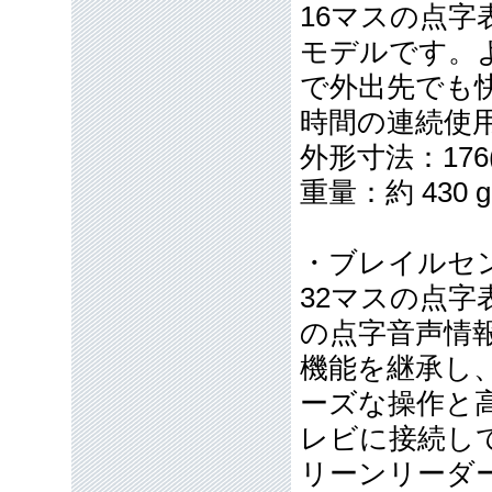
16マスの点字
モデルです。
で外出先でも快
時間の連続使
外形寸法：176(W
重量：約 430 g
・ブレイルセン
32マスの点字表
の点字音声情
機能を継承し
ーズな操作と
レビに接続し
リーンリーダ