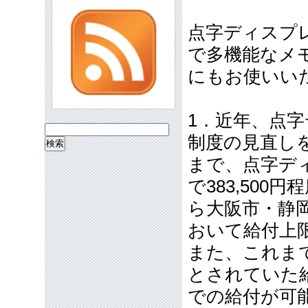
点字ディスプ
で多機能なメ
にもお使いい
1．近年、点
検
制度の見直し
索:
まで、点字デ
で383,50
ら大阪市・静
おいて給付上
また、これま
とされていた
での給付が可