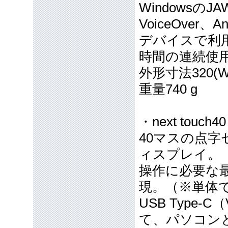
WindowsのJ
VoiceOver、
デバイスで利用
時間の連続使
外形寸法320(W) 
重量740 g
・next touch
40マスの点
ィスプレイ。
操作に必要な
現。（※単体
USB Type-C
て、パソコン