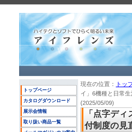
現在の位置：
トッ
トップページ
イ」6機種と日常
カタログダウンロード
(2025/05/09)
展示会情報
「点字ディ
取り扱い商品一覧
付制度の見直し