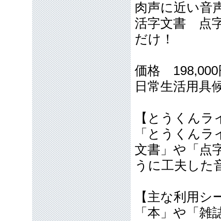
肉声に近い音
活字文書 点
だけ！
価格 198,0
日常生活用具
【とうくん
「とうくんラ
文書」や「点
うに工夫した
【主な利用シ
「本」や「雑