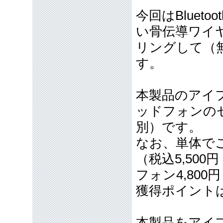
今回はBlueto
い骨伝導ワイ
リングして（
す。
本製品のアイ
ッドフォンのセッ
別）です。
なお、単体でご
（税込5,50
フォン4,800
獲得ポイント
本製品をアイ