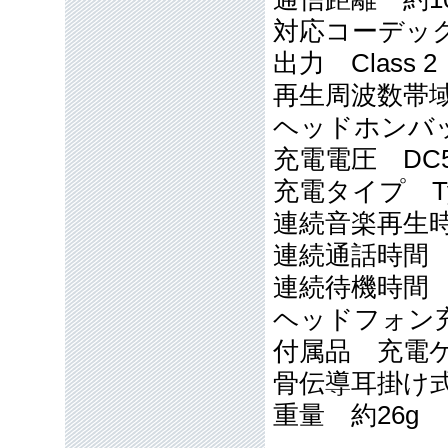
対応コーデック
出力 Class 2
再生周波数帯域 1
ヘッドホンバッ
充電電圧 DC
充電タイプ Ty
連続音楽再生
連続通話時間 
連続待機時間 
ヘッドフォン充
付属品 充電
骨伝導耳掛け
重量 約26g