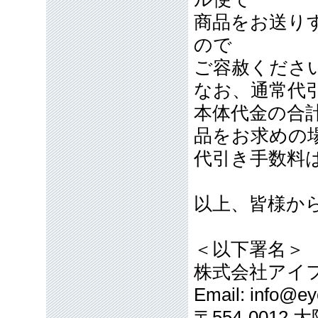
商品をお送り
ので
ご容赦くださ
なお、通常代引
本体代金の合計
品をお求めの
代引き手数料
以上、皆様か
＜以下署名＞
株式会社アイ
Email: info@eye
〒554-001