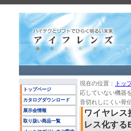
現在の位置：
トッ
トップページ
応していない機器をワイ
カタログダウンロード
音切れしにくい骨伝導
展示会情報
ワイヤレス
取り扱い商品一覧
レス化するBl