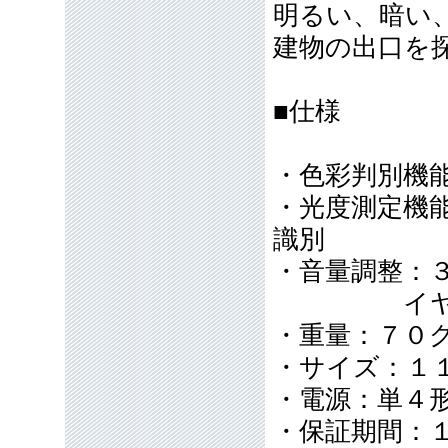
明るい、暗い
建物の出口を
■仕様
・色彩判別機
・光度測定機
識別
・音量調整：
イヤホン（
・重量：７０
・サイズ：１１
・電源：単４
・保証期間：