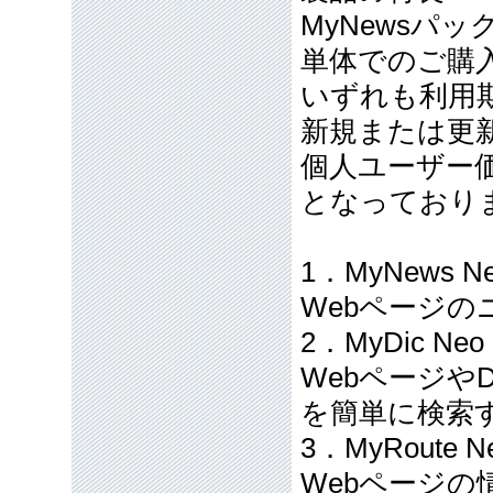
MyNewsパ
単体でのご購
いずれも利用
新規または更新
個人ユーザー価格
となっており
1．MyNews N
Webページ
2．MyDic Neo
Webページや
を簡単に検索
3．MyRoute N
Webページ