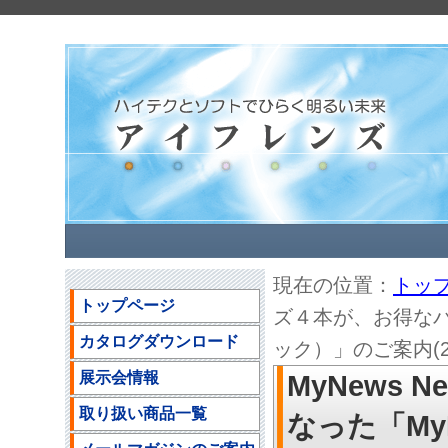
現在の位置：
トッ
トップページ
ズ４本が、お得なパ
カタログダウンロード
ック）」のご案内(202
展示会情報
MyNews
取り扱い商品一覧
なった「My