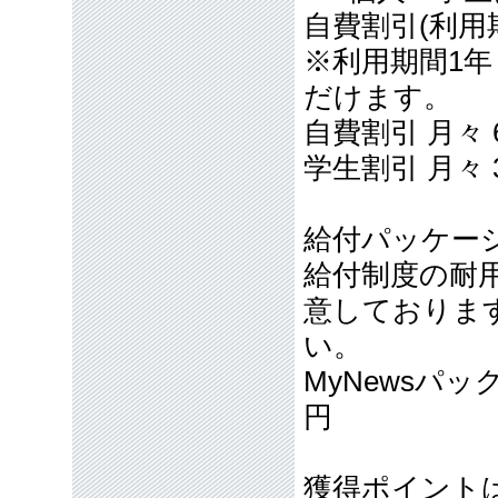
自費割引(利用期間
※利用期間1年 
だけます。
自費割引 月々 
学生割引 月々 
給付パッケー
給付制度の耐
意しておりま
い。
MyNewsパッ
円
獲得ポイント