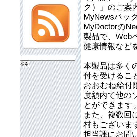
ク）」のご案
MyNewsパック
MyDoctor
製品で、We
健康情報など
検
本製品は多く
索:
付を受けるこ
おおむね給付限
度額内で他の
とができます
また、複数回
村もございま
担当課にお問