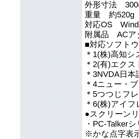
外形寸法 300(W
重量 約520g
対応OS Window
附属品 ACア
■対応ソフト
＊1(株)高知
＊2(有)エク
＊3NVDA日
＊4ニュー・ブ
＊5つつじフ
＊6(株)アイ
●スクリーン
・PC-Talke
※かな点字表示に