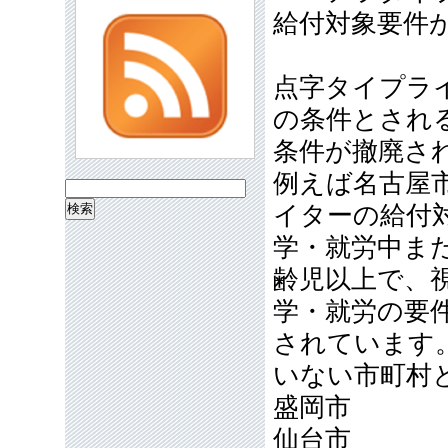
給付対象要件
点字タイプラ
の条件とされ
条件が撤廃さ
例えば名古屋市
検
イターの給付
索:
学・就労中ま
齢児以上で、
学・就労の要
されています
いない市町村
盛岡市
仙台市