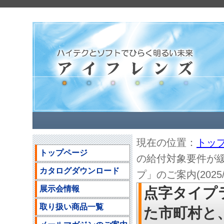
現在の位置：
トッ
トップページ
の給付対象要件が
カタログダウンロード
プ」のご案内(2025/0
展示会情報
点字タイプ
取り扱い商品一覧
た市町村と