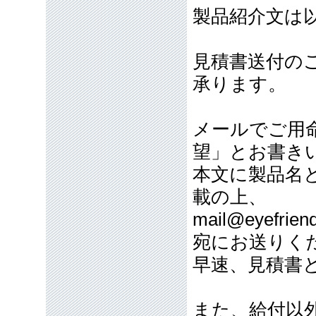
製品紹介文は
見積書送付の
承ります。
メールでご用
望」とお書き
本文に製品名
載の上、
mail@eyefriend
宛にお送りく
早速、見積書
また、給付以