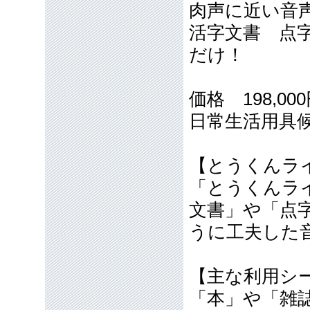
肉声に近い音
活字文書 点
だけ！
価格 198,0
日常生活用具
【とうくん
「とうくんラ
文書」や「点
うに工夫した
【主な利用シ
「本」や「雑