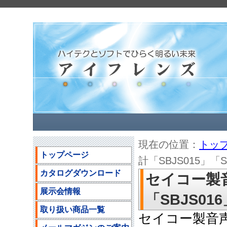
現在の位置：
トッ
トップページ
計「SBJS015」「SB
カタログダウンロード
セイコー製音
展示会情報
「SBJS016
取り扱い商品一覧
セイコー製音声腕