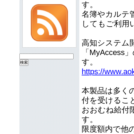
す。
名簿やカルテ
してもご利用
高知システム
「MyAcce
検
す。
索:
https://www.ao
本製品は多く
付を受けるこ
おおむね給付限
す。
限度額内で他