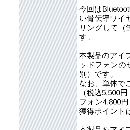
今回はBlueto
い骨伝導ワイ
リングして（
す。
本製品のアイ
ッドフォンのセッ
別）です。
なお、単体でご
（税込5,50
フォン4,800
獲得ポイント
本製品をアイ