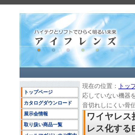
現在の位置：
トッ
トップページ
応していない機器をワイ
カタログダウンロード
音切れしにくい骨伝導
展示会情報
ワイヤレス
取り扱い商品一覧
レス化するBl