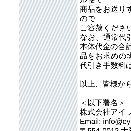
商品をお送り
ので
ご容赦くださ
なお、通常代引
本体代金の合計
品をお求めの
代引き手数料
以上、皆様か
＜以下署名＞
株式会社アイ
Email: info@eye
〒554-001