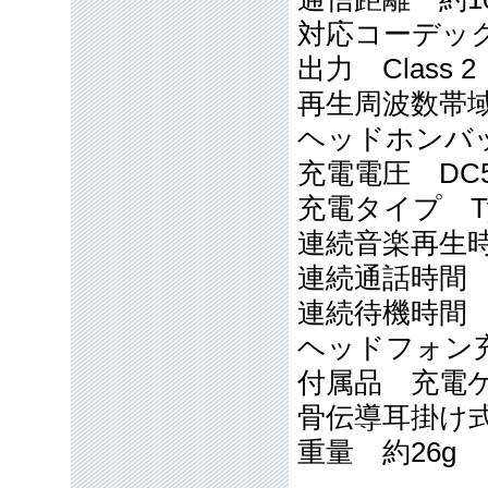
対応コーデック
出力 Class 2
再生周波数帯域 1
ヘッドホンバッ
充電電圧 DC
充電タイプ Ty
連続音楽再生
連続通話時間 
連続待機時間 
ヘッドフォン充
付属品 充電
骨伝導耳掛け
重量 約26g