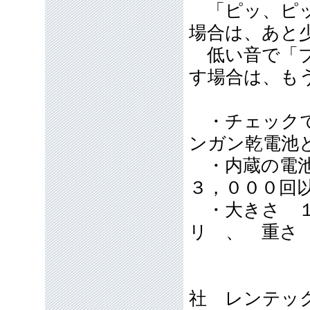
「ピッ、ピッ
場合は、あと
低い音で「ブ
す場合は、も
・チェックで
ンガン乾電池
・内蔵の電池(
３，０００回
・大きさ １
リ 、 重さ
製造
社 レンテッ