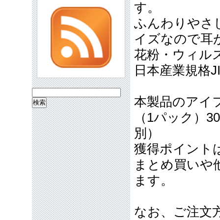
す。
ふんわりやさ
イズなので耳
花粉・ウィルス
日本産業規格J
検
本製品のアイ
索:
（1パック）3
別）
獲得ポイント
まとめ買いや
ます。
なお、ご注文