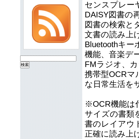
センスプレー
DAISY図書の
図書の検索と
文書の読み上
Bluetoo
機能、音楽デ
検
FMラジオ、
索:
携帯型OCR
な日常生活を
※OCR機能は
サイズの書類
書のレイアウ
正確に読み上