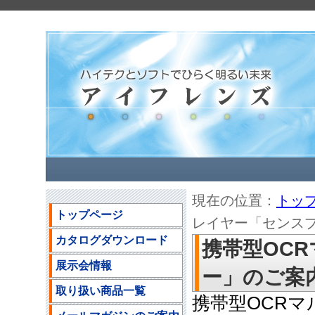
現在の位置：
トッ
トップページ
レイヤー「センスプレー
カタログダウンロード
携帯型OC
展示会情報
ー」のご案内(2
取り扱い商品一覧
携帯型OCR