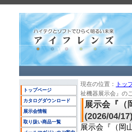
現在の位置：
トッ
トップページ
祉機器展示会』のご案内(
カタログダウンロード
展示会『（
展示会情報
(2026/04/17
取り扱い商品一覧
展示会『（岡