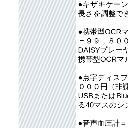
●キザキケー
長さを調整で
●携帯型OC
＝９９，８０
DAISYプレ
携帯型OCR
●点字ディス
０００円（非
USBまたはBl
る40マスの
●音声血圧計