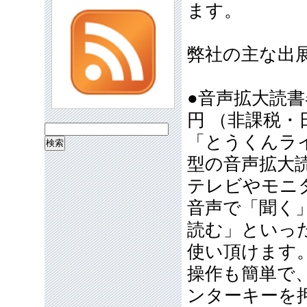
ます。
弊社の主な出
●音声拡大読
円 （非課税・
検
「とうくんラ
索:
型の音声拡大
テレビやモニ
音声で「聞く
読む」といっ
使い頂けます
操作も簡単で
ンターキーを