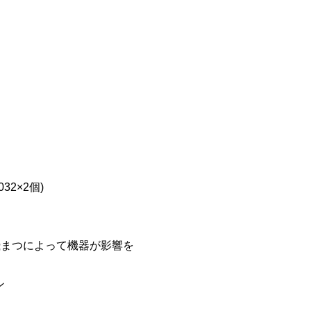
32×2個)
の飛まつによって機器が影響を
ン