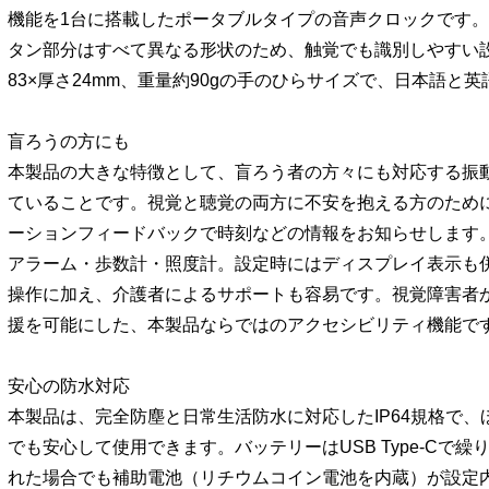
機能を1台に搭載したポータブルタイプの音声クロックです
タン部分はすべて異なる形状のため、触覚でも識別しやすい設
83×厚さ24mm、重量約90gの手のひらサイズで、日本語と
盲ろうの方にも
本製品の大きな特徴として、盲ろう者の方々にも対応する振
ていることです。視覚と聴覚の両方に不安を抱える方のため
ーションフィードバックで時刻などの情報をお知らせします
アラーム・歩数計・照度計。設定時にはディスプレイ表示も
操作に加え、介護者によるサポートも容易です。視覚障害者
援を可能にした、本製品ならではのアクセシビリティ機能で
安心の防水対応
本製品は、完全防塵と日常生活防水に対応したIP64規格で
でも安心して使用できます。バッテリーはUSB Type-Cで
れた場合でも補助電池（リチウムコイン電池を内蔵）が設定