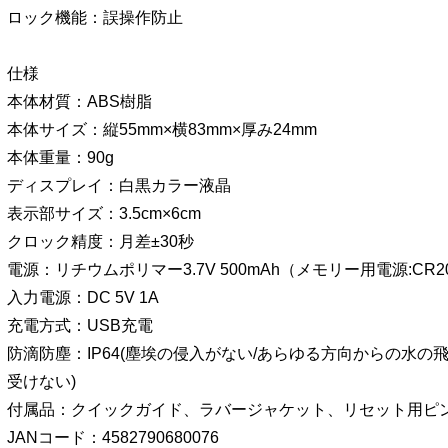
ロック機能：誤操作防止
仕様
本体材質：ABS樹脂
本体サイズ：縦55mm×横83mm×厚み24mm
本体重量：90g
ディスプレイ：白黒カラー液晶
表示部サイズ：3.5cm×6cm
クロック精度：月差±30秒
電源：リチウムポリマー3.7V 500mAh（メモリー用電源:CR20
入力電源：DC 5V 1A
充電方式：USB充電
防滴防塵：IP64(塵埃の侵入がない/あらゆる方向からの水
受けない)
付属品：クイックガイド、ラバージャケット、リセット用ピ
JANコード：4582790680076