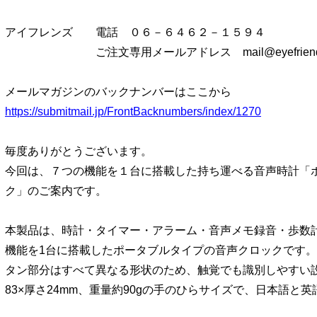
アイフレンズ 電話 ０６－６４６２－１５９４
ご注文専用メールアドレス mail@eyefriends
メールマガジンのバックナンバーはここから
https://submitmail.jp/FrontBacknumbers/index/1270
毎度ありがとうございます。
今回は、７つの機能を１台に搭載した持ち運べる音声時計「
ク」のご案内です。
本製品は、時計・タイマー・アラーム・音声メモ録音・歩数
機能を1台に搭載したポータブルタイプの音声クロックです。
タン部分はすべて異なる形状のため、触覚でも識別しやすい設計
83×厚さ24mm、重量約90gの手のひらサイズで、日本語と